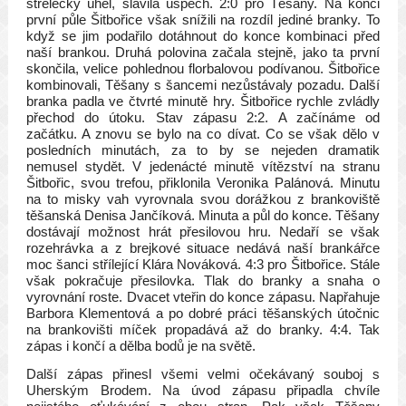
střelecký úhel, slavila úspěch. 2:0 pro Těšany. Na konci
první půle Šitbořice však snížili na rozdíl jediné branky. To
když se jim podařilo dotáhnout do konce kombinaci před
naší brankou. Druhá polovina začala stejně, jako ta první
skončila, velice pohlednou florbalovou podívanou. Šitbořice
kombinovali, Těšany s šancemi nezůstávaly pozadu. Další
branka padla ve čtvrté minutě hry. Šitbořice rychle zvládly
přechod do útoku. Stav zápasu 2:2. A začínáme od
začátku. A znovu se bylo na co dívat. Co se však dělo v
posledních minutách, za to by se nejeden dramatik
nemusel stydět. V jedenácté minutě vítězství na stranu
Šitbořic, svou trefou, přiklonila Veronika Palánová. Minutu
na to misky vah vyrovnala svou dorážkou z brankoviště
těšanská Denisa Jančíková. Minuta a půl do konce. Těšany
dostávají možnost hrát přesilovou hru. Nedaří se však
rozehrávka a z brejkové situace nedává naší brankářce
moc šanci střílející Klára Nováková. 4:3 pro Šitbořice. Stále
však pokračuje přesilovka. Tlak do branky a snaha o
vyrovnání roste. Dvacet vteřin do konce zápasu. Napřahuje
Barbora Klementová a po dobré práci těšanských útočnic
na brankovišti míček propadává až do branky. 4:4. Tak
zápas i končí a dělba bodů je na světě.
Další zápas přinesl všemi velmi očekávaný souboj s
Uherským Brodem. Na úvod zápasu připadla chvíle