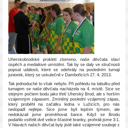
Uherskobrodské prokletí zlomeno, naše děvčata slaví
úspěch a medailové umístění. Tak by se daly ve stručnosti
popsat události, které se odehrály na posledním turnaji
juniorek, který se uskutečnil v Dambořicích 27. 4. 2013.
Tak jednoduché to však nebylo. Při pohledu na tabulku před
turnajem se naše děvčata nacházela na 4. místě. Sice se
stejným počtem bodu jako třetí Uherský Brod, ale s horším
vzájemným zápasem. Zmíněný poslední vzájemný zápas,
který proběhl na začátku ledna v Lužicích, pro nás
nedopadl nejlépe. Sice jsme byli lepším týmem, ale
nedokázali jsme proměňovat šance. Když se Brodu
podařilo vstřelit dvě velice šťastné branky, prohráli jsme 3:1.
V hlavách našich děvčat byly jistě také vzájemné souboje z