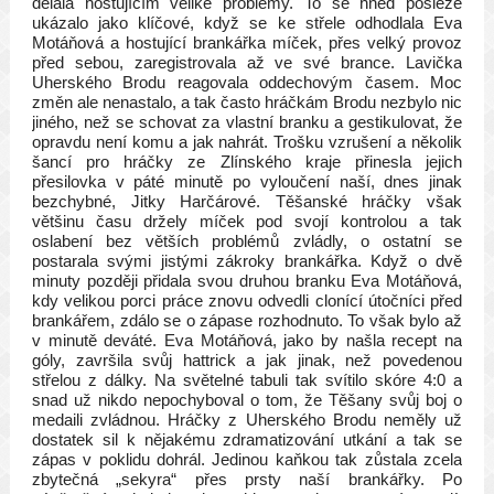
dělala hostujícím veliké problémy. To se hned posléze
ukázalo jako klíčové, když se ke střele odhodlala Eva
Motáňová a hostující brankářka míček, přes velký provoz
před sebou, zaregistrovala až ve své brance. Lavička
Uherského Brodu reagovala oddechovým časem. Moc
změn ale nenastalo, a tak často hráčkám Brodu nezbylo nic
jiného, než se schovat za vlastní branku a gestikulovat, že
opravdu není komu a jak nahrát. Trošku vzrušení a několik
šancí pro hráčky ze Zlínského kraje přinesla jejich
přesilovka v páté minutě po vyloučení naší, dnes jinak
bezchybné, Jitky Harčárové. Těšanské hráčky však
většinu času držely míček pod svojí kontrolou a tak
oslabení bez větších problémů zvládly, o ostatní se
postarala svými jistými zákroky brankářka. Když o dvě
minuty později přidala svou druhou branku Eva Motáňová,
kdy velikou porci práce znovu odvedli clonící útočníci před
brankářem, zdálo se o zápase rozhodnuto. To však bylo až
v minutě deváté. Eva Motáňová, jako by našla recept na
góly, završila svůj hattrick a jak jinak, než povedenou
střelou z dálky. Na světelné tabuli tak svítilo skóre 4:0 a
snad už nikdo nepochyboval o tom, že Těšany svůj boj o
medaili zvládnou. Hráčky z Uherského Brodu neměly už
dostatek sil k nějakému zdramatizování utkání a tak se
zápas v poklidu dohrál. Jedinou kaňkou tak zůstala zcela
zbytečná „sekyra“ přes prsty naší brankářky. Po