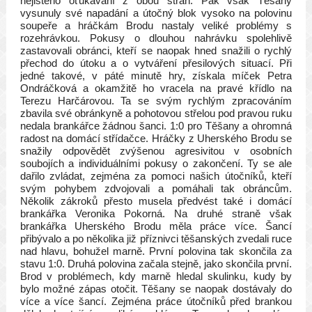
nejistého oťukávání z obou stran. Pak však Těšany
vysunuly své napadání a útočný blok vysoko na polovinu
soupeře a hráčkám Brodu nastaly veliké problémy s
rozehrávkou. Pokusy o dlouhou nahrávku spolehlivě
zastavovali obránci, kteří se naopak hned snažili o rychlý
přechod do útoku a o vytváření přesilových situací. Při
jedné takové, v páté minutě hry, získala míček Petra
Ondráčková a okamžitě ho vracela na pravé křídlo na
Terezu Harčárovou. Ta se svým rychlým zpracováním
zbavila své obránkyně a pohotovou střelou pod pravou ruku
nedala brankářce žádnou šanci. 1:0 pro Těšany a ohromná
radost na domácí střídačce. Hráčky z Uherského Brodu se
snažily odpovědět zvýšenou agresivitou v osobních
soubojích a individuálními pokusy o zakončení. Ty se ale
dařilo zvládat, zejména za pomoci našich útočníků, kteří
svým pohybem zdvojovali a pomáhali tak obráncům.
Několik zákroků přesto musela předvést také i domácí
brankářka Veronika Pokorná. Na druhé straně však
brankářka Uherského Brodu měla práce více. Šancí
přibývalo a po několika již příznivci těšanských zvedali ruce
nad hlavu, bohužel marně. První polovina tak skončila za
stavu 1:0. Druhá polovina začala stejně, jako skončila první.
Brod v problémech, kdy marně hledal skulinku, kudy by
bylo možné zápas otočit. Těšany se naopak dostávaly do
více a více šancí. Zejména práce útočníků před brankou