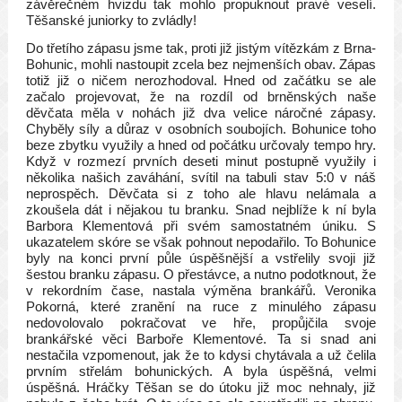
závěrečném hvizdu tak mohlo propuknout pravé veselí.
Těšanské juniorky to zvládly!
Do třetího zápasu jsme tak, proti již jistým vítězkám z Brna-
Bohunic, mohli nastoupit zcela bez nejmenších obav. Zápas
totiž již o ničem nerozhodoval. Hned od začátku se ale
začalo projevovat, že na rozdíl od brněnských naše
děvčata měla v nohách již dva velice náročné zápasy.
Chyběly síly a důraz v osobních soubojích. Bohunice toho
beze zbytku využily a hned od počátku určovaly tempo hry.
Když v rozmezí prvních deseti minut postupně využily i
několika našich zaváhání, svítil na tabuli stav 5:0 v náš
neprospěch. Děvčata si z toho ale hlavu nelámala a
zkoušela dát i nějakou tu branku. Snad nejblíže k ní byla
Barbora Klementová při svém samostatném úniku. S
ukazatelem skóre se však pohnout nepodařilo. To Bohunice
byly na konci první půle úspěšnější a vstřelily svoji již
šestou branku zápasu. O přestávce, a nutno podotknout, že
v rekordním čase, nastala výměna brankářů. Veronika
Pokorná, které zranění na ruce z minulého zápasu
nedovolovalo pokračovat ve hře, propůjčila svoje
brankářské věci Barboře Klementové. Ta si snad ani
nestačila vzpomenout, jak že to kdysi chytávala a už čelila
prvním střelám bohunických. A byla úspěšná, velmi
úspěšná. Hráčky Těšan se do útoku již moc nehnaly, již