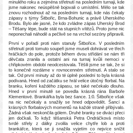
minulého roku a zejména střetnutí na posledním turnaji, kde
jsme nakonec neúspěšně bojovali o umístění. Mělo se tak
znovu rozhodnout až na posledním turnaji, kde nás čekaly
zápasy s týmy Šitbořic, Brna-Bohunic a právě Uherského
Brodu. Bylo ale jasné, že kdo zvládne zápas Uherský Brod
– Těšany lépe, bude stát na stupních vítězů. Proto jsme nic
neponechali náhodě a pečlivě se na vrchol sezóny připravili.
První v pořadí proti nám stanuly Šitbořice. V posledním
střetnutí proti tomuto soupeři jsme museli dohrávat ve třech
hráčkách do pole, protože během dvou střídání se nám tři
děvčata zranila a ostatní ani na turnaj kvůli nemoci v
chřipkovém období neodcestovala. Těšili jsme se tak, že si
to konečně rozdáme v rovnocenném střetnutí. A stalo se
tak. Od první minuty až do té úplně poslední to byla krásná
podívaná. Hned od začátku se hrál velice útočný florbal. Na
branku, koření každého zápasu, se také nečekalo dlouho.
Hned v první minutě se povedla krásná rána Barboře
Klementové. Brankářka byla bez šance. 1:0. Šitbořice však
na nic nečekaly a snažily se hned odpovědět. Šancí a
krásných florbalových momentů na každé straně přibývalo.
Žádná však neskončila gólem. Druhé branky se diváci přeci
jen dočkali. To když těšanská Petra Ondráčková místo
tvrdé střely z dálky zvolila velice chytře lob a proti
brankářce, která se ji snažila vyjetím co nejvíce snížit