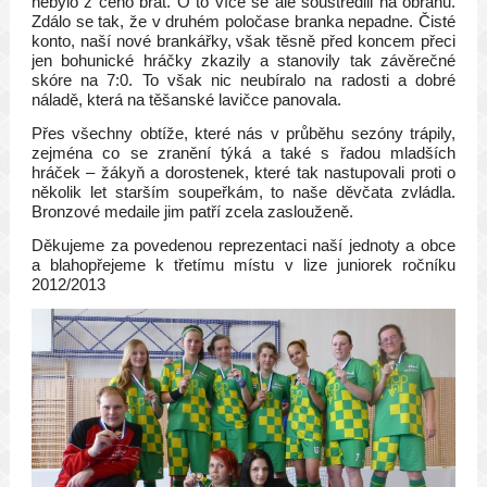
nebylo z čeho brát. O to více se ale soustředili na obranu.
Zdálo se tak, že v druhém poločase branka nepadne. Čisté
konto, naší nové brankářky, však těsně před koncem přeci
jen bohunické hráčky zkazily a stanovily tak závěrečné
skóre na 7:0. To však nic neubíralo na radosti a dobré
náladě, která na těšanské lavičce panovala.
Přes všechny obtíže, které nás v průběhu sezóny trápily,
zejména co se zranění týká a také s řadou mladších
hráček – žákyň a dorostenek, které tak nastupovali proti o
několik let starším soupeřkám, to naše děvčata zvládla.
Bronzové medaile jim patří zcela zaslouženě.
Děkujeme za povedenou reprezentaci naší jednoty a obce
a blahopřejeme k třetímu místu v lize juniorek ročníku
2012/2013